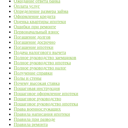
Ожидание ответа банка
Оплата услуг
Определение размера займа
Оформление кредита
Оценка квартиры ипотеки
Ошибки при ремонте
Первоначальный взнос
Погашение долгов
Погашение досрочно
Погашение ипотеки
Подача налогового вычета
Полное руководство заемщиков
Полное руководство ипотека
Полное руководство налог
Получение справки
Полы и стены
Почему высокая ставка
Пошаговая инструкция
Пошаговое оформление ипотеки
Пошаговое руководство
Пошаговое руководство ипотека
Права военнослужащих
Правила написания ипотеки
Правила при разводе
Правила ремонта