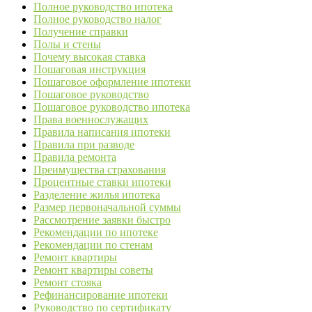
Полное руководство ипотека
Полное руководство налог
Получение справки
Полы и стены
Почему высокая ставка
Пошаговая инструкция
Пошаговое оформление ипотеки
Пошаговое руководство
Пошаговое руководство ипотека
Права военнослужащих
Правила написания ипотеки
Правила при разводе
Правила ремонта
Преимущества страхования
Процентные ставки ипотеки
Разделение жилья ипотека
Размер первоначальной суммы
Рассмотрение заявки быстро
Рекомендации по ипотеке
Рекомендации по стенам
Ремонт квартиры
Ремонт квартиры советы
Ремонт стояка
Рефинансирование ипотеки
Руководство по сертификату