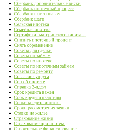
Сбербанк дополнительные риски
Сбербанк ипотечный процесс
Сбербанк шаг за шагом
Сбербанк шаги
Сельская ипотека
Семейная ипотека
Сертификат материнского капитала
Снизить ипотечный процент
Снять обременение
Советы для сделки
Советы по займам
Советы по ипотеке
Советы по ипотечным займам
Советы по ремонту
Согласие супруга
Сон об ипотеке
Справка 2-ндфл
Срок кредита важен
Срок кредита квартиры
Сроки кредита ипотека
Сроки рассмотрения заявки
Ставки на жилье
Страхование жизни
Страхование при ипотеке
Строительное финансирование