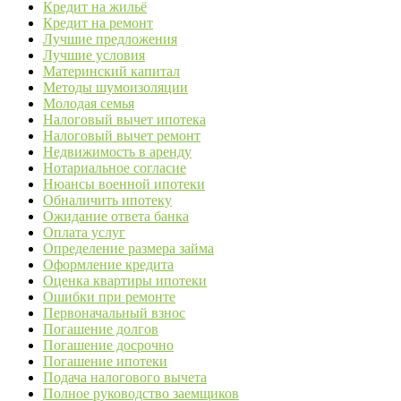
Кредит на жильё
Кредит на ремонт
Лучшие предложения
Лучшие условия
Материнский капитал
Методы шумоизоляции
Молодая семья
Налоговый вычет ипотека
Налоговый вычет ремонт
Недвижимость в аренду
Нотариальное согласие
Нюансы военной ипотеки
Обналичить ипотеку
Ожидание ответа банка
Оплата услуг
Определение размера займа
Оформление кредита
Оценка квартиры ипотеки
Ошибки при ремонте
Первоначальный взнос
Погашение долгов
Погашение досрочно
Погашение ипотеки
Подача налогового вычета
Полное руководство заемщиков