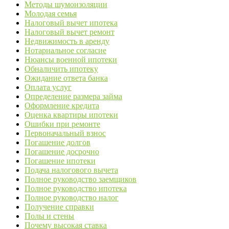
Методы шумоизоляции
Молодая семья
Налоговый вычет ипотека
Налоговый вычет ремонт
Недвижимость в аренду
Нотариальное согласие
Нюансы военной ипотеки
Обналичить ипотеку
Ожидание ответа банка
Оплата услуг
Определение размера займа
Оформление кредита
Оценка квартиры ипотеки
Ошибки при ремонте
Первоначальный взнос
Погашение долгов
Погашение досрочно
Погашение ипотеки
Подача налогового вычета
Полное руководство заемщиков
Полное руководство ипотека
Полное руководство налог
Получение справки
Полы и стены
Почему высокая ставка