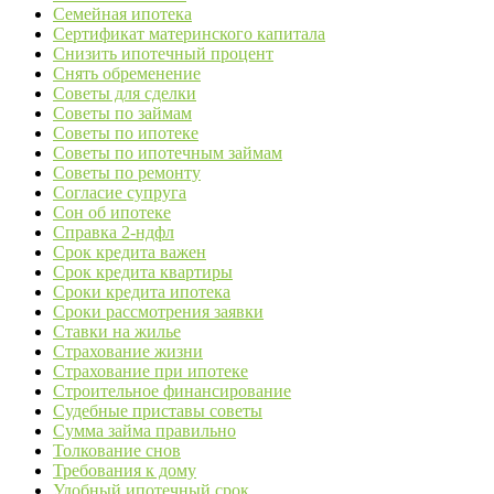
Семейная ипотека
Сертификат материнского капитала
Снизить ипотечный процент
Снять обременение
Советы для сделки
Советы по займам
Советы по ипотеке
Советы по ипотечным займам
Советы по ремонту
Согласие супруга
Сон об ипотеке
Справка 2-ндфл
Срок кредита важен
Срок кредита квартиры
Сроки кредита ипотека
Сроки рассмотрения заявки
Ставки на жилье
Страхование жизни
Страхование при ипотеке
Строительное финансирование
Судебные приставы советы
Сумма займа правильно
Толкование снов
Требования к дому
Удобный ипотечный срок