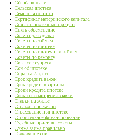
Сбербанк шаги
Сельская ипотека
Семейная ипотека
Сертификат материнского капитала
Снизить ипотечный процент
Снять обременение
Советы для сделки
Советы по займам
Советы по ипотеке
Советы по ипотечным займам
Советы по ремонту
Согласие супруга
Сон об ипотеке
Справка 2-ндфл
Срок кредита важен
Срок кредита квартиры
Сроки кредита ипотека
Сроки рассмотрения заявки
Ставки на жилье
Страхование жизни
Страхование при ипотеке
Строительное финансирование
Судебные приставы советы
Сумма займа правильно
Толкование снов