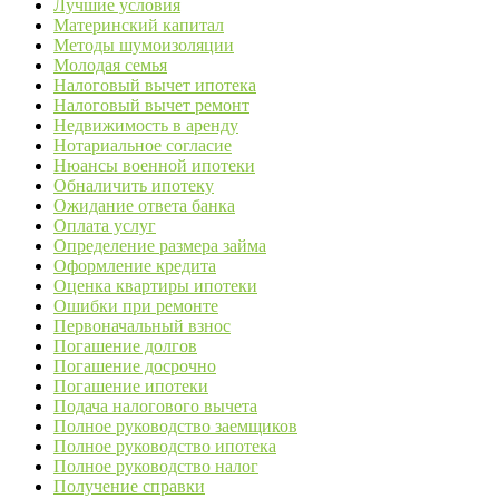
Лучшие условия
Материнский капитал
Методы шумоизоляции
Молодая семья
Налоговый вычет ипотека
Налоговый вычет ремонт
Недвижимость в аренду
Нотариальное согласие
Нюансы военной ипотеки
Обналичить ипотеку
Ожидание ответа банка
Оплата услуг
Определение размера займа
Оформление кредита
Оценка квартиры ипотеки
Ошибки при ремонте
Первоначальный взнос
Погашение долгов
Погашение досрочно
Погашение ипотеки
Подача налогового вычета
Полное руководство заемщиков
Полное руководство ипотека
Полное руководство налог
Получение справки