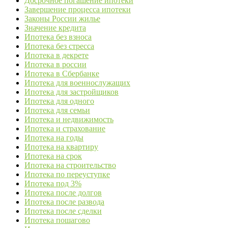
Досрочное погашение ипотеки
Завершение процесса ипотеки
Законы России жилье
Значение кредита
Ипотека без взноса
Ипотека без стресса
Ипотека в декрете
Ипотека в россии
Ипотека в Сбербанке
Ипотека для военнослужащих
Ипотека для застройщиков
Ипотека для одного
Ипотека для семьи
Ипотека и недвижимость
Ипотека и страхование
Ипотека на годы
Ипотека на квартиру
Ипотека на срок
Ипотека на строительство
Ипотека по переуступке
Ипотека под 3%
Ипотека после долгов
Ипотека после развода
Ипотека после сделки
Ипотека пошагово