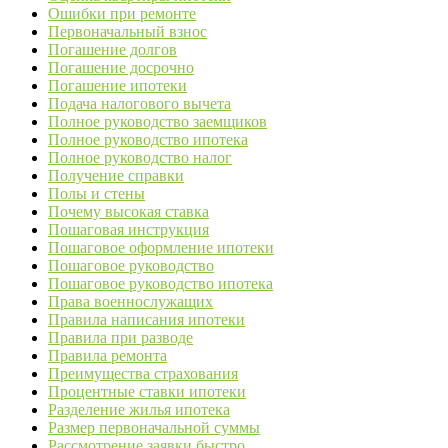
Ошибки при ремонте
Первоначальный взнос
Погашение долгов
Погашение досрочно
Погашение ипотеки
Подача налогового вычета
Полное руководство заемщиков
Полное руководство ипотека
Полное руководство налог
Получение справки
Полы и стены
Почему высокая ставка
Пошаговая инструкция
Пошаговое оформление ипотеки
Пошаговое руководство
Пошаговое руководство ипотека
Права военнослужащих
Правила написания ипотеки
Правила при разводе
Правила ремонта
Преимущества страхования
Процентные ставки ипотеки
Разделение жилья ипотека
Размер первоначальной суммы
Рассмотрение заявки быстро