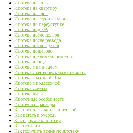
Ипотека на годы
Ипотека на квартиру
Ипотека на срок
Ипотека на строительство
Ипотека по переуступке
Ипотека под 3%
Ипотека после долгов
Ипотека после развода
Ипотека после сделки
Ипотека пошагово
Ипотека правильно пишется
Ипотека проще
Ипотека с капиталом
Ипотека с материнским капиталом
Ипотека с маткапitalом
Ипотека с поддержкой
Ипотека советы
Ипотека шаги
Ипотечные особенности
Ипотечные расходы
Как воспользоваться ипотекой
Как встать в очередь
Как оформить ипотеку
Как погасить
Как получить военную ипотеку