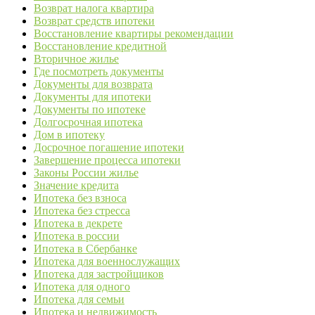
Возврат налога квартира
Возврат средств ипотеки
Восстановление квартиры рекомендации
Восстановление кредитной
Вторичное жилье
Где посмотреть документы
Документы для возврата
Документы для ипотеки
Документы по ипотеке
Долгосрочная ипотека
Дом в ипотеку
Досрочное погашение ипотеки
Завершение процесса ипотеки
Законы России жилье
Значение кредита
Ипотека без взноса
Ипотека без стресса
Ипотека в декрете
Ипотека в россии
Ипотека в Сбербанке
Ипотека для военнослужащих
Ипотека для застройщиков
Ипотека для одного
Ипотека для семьи
Ипотека и недвижимость