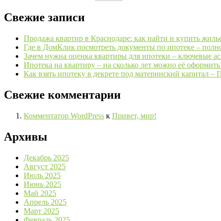
Свежие записи
Продажа квартир в Краснодаре: как найти и купить жиль
Где в ДомКлик посмотреть документы по ипотеке – полн
Зачем нужна оценка квартиры для ипотеки – ключевые а
Ипотека на квартиру – на сколько лет можно её оформить
Как взять ипотеку в декрете под материнский капитал – 
Свежие комментарии
Комментатор WordPress
к
Привет, мир!
Архивы
Декабрь 2025
Август 2025
Июль 2025
Июнь 2025
Май 2025
Апрель 2025
Март 2025
Февраль 2025