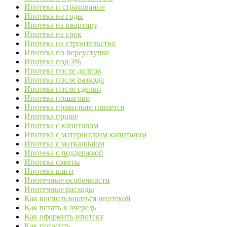
Ипотека и страхование
Ипотека на годы
Ипотека на квартиру
Ипотека на срок
Ипотека на строительство
Ипотека по переуступке
Ипотека под 3%
Ипотека после долгов
Ипотека после развода
Ипотека после сделки
Ипотека пошагово
Ипотека правильно пишется
Ипотека проще
Ипотека с капиталом
Ипотека с материнским капиталом
Ипотека с маткапitalом
Ипотека с поддержкой
Ипотека советы
Ипотека шаги
Ипотечные особенности
Ипотечные расходы
Как воспользоваться ипотекой
Как встать в очередь
Как оформить ипотеку
Как погасить