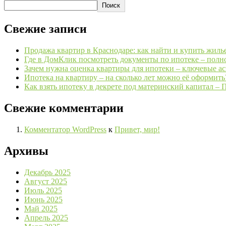
Поиск
Свежие записи
Продажа квартир в Краснодаре: как найти и купить жиль
Где в ДомКлик посмотреть документы по ипотеке – полн
Зачем нужна оценка квартиры для ипотеки – ключевые а
Ипотека на квартиру – на сколько лет можно её оформить
Как взять ипотеку в декрете под материнский капитал – 
Свежие комментарии
Комментатор WordPress
к
Привет, мир!
Архивы
Декабрь 2025
Август 2025
Июль 2025
Июнь 2025
Май 2025
Апрель 2025