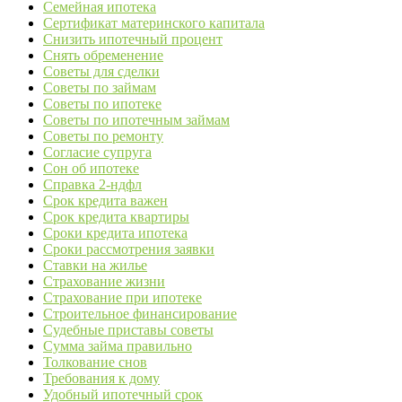
Семейная ипотека
Сертификат материнского капитала
Снизить ипотечный процент
Снять обременение
Советы для сделки
Советы по займам
Советы по ипотеке
Советы по ипотечным займам
Советы по ремонту
Согласие супруга
Сон об ипотеке
Справка 2-ндфл
Срок кредита важен
Срок кредита квартиры
Сроки кредита ипотека
Сроки рассмотрения заявки
Ставки на жилье
Страхование жизни
Страхование при ипотеке
Строительное финансирование
Судебные приставы советы
Сумма займа правильно
Толкование снов
Требования к дому
Удобный ипотечный срок