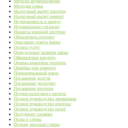
Методы шумоизоляции
Молодая семья
Налоговый вычет ипотека
Налоговый вычет ремонт
Недвижимость в аренду
Нотариальное согласие
Нюансы военной ипотеки
Обналичить ипотеку
Ожидание ответа банка
Оплата услуг
Определение размера займа
Оформление кредита
Оценка квартиры ипотеки
Ошибки при ремонте
Первоначальный взнос
Погашение долгов
Погашение досрочно
Погашение ипотеки
Подача налогового вычета
Полное руководство заемщиков
Полное руководство ипотека
Полное руководство налог
Получение справки
Полы и стены
Почему высокая ставка