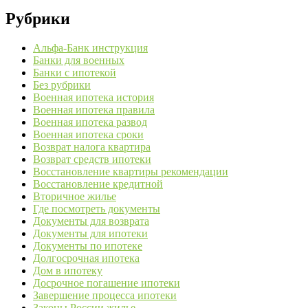
Рубрики
Альфа-Банк инструкция
Банки для военных
Банки с ипотекой
Без рубрики
Военная ипотека история
Военная ипотека правила
Военная ипотека развод
Военная ипотека сроки
Возврат налога квартира
Возврат средств ипотеки
Восстановление квартиры рекомендации
Восстановление кредитной
Вторичное жилье
Где посмотреть документы
Документы для возврата
Документы для ипотеки
Документы по ипотеке
Долгосрочная ипотека
Дом в ипотеку
Досрочное погашение ипотеки
Завершение процесса ипотеки
Законы России жилье