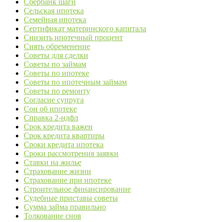
Сбербанк шаги
Сельская ипотека
Семейная ипотека
Сертификат материнского капитала
Снизить ипотечный процент
Снять обременение
Советы для сделки
Советы по займам
Советы по ипотеке
Советы по ипотечным займам
Советы по ремонту
Согласие супруга
Сон об ипотеке
Справка 2-ндфл
Срок кредита важен
Срок кредита квартиры
Сроки кредита ипотека
Сроки рассмотрения заявки
Ставки на жилье
Страхование жизни
Страхование при ипотеке
Строительное финансирование
Судебные приставы советы
Сумма займа правильно
Толкование снов