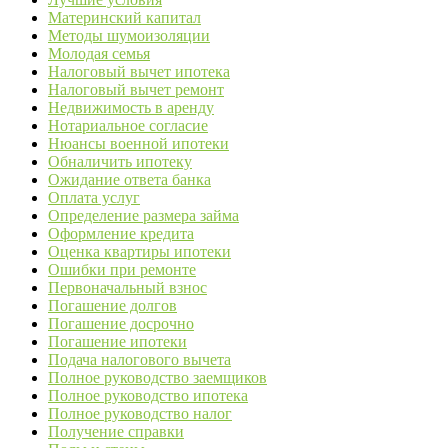
Материнский капитал
Методы шумоизоляции
Молодая семья
Налоговый вычет ипотека
Налоговый вычет ремонт
Недвижимость в аренду
Нотариальное согласие
Нюансы военной ипотеки
Обналичить ипотеку
Ожидание ответа банка
Оплата услуг
Определение размера займа
Оформление кредита
Оценка квартиры ипотеки
Ошибки при ремонте
Первоначальный взнос
Погашение долгов
Погашение досрочно
Погашение ипотеки
Подача налогового вычета
Полное руководство заемщиков
Полное руководство ипотека
Полное руководство налог
Получение справки