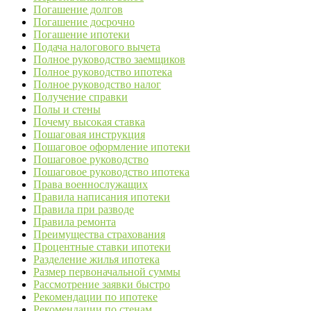
Погашение долгов
Погашение досрочно
Погашение ипотеки
Подача налогового вычета
Полное руководство заемщиков
Полное руководство ипотека
Полное руководство налог
Получение справки
Полы и стены
Почему высокая ставка
Пошаговая инструкция
Пошаговое оформление ипотеки
Пошаговое руководство
Пошаговое руководство ипотека
Права военнослужащих
Правила написания ипотеки
Правила при разводе
Правила ремонта
Преимущества страхования
Процентные ставки ипотеки
Разделение жилья ипотека
Размер первоначальной суммы
Рассмотрение заявки быстро
Рекомендации по ипотеке
Рекомендации по стенам