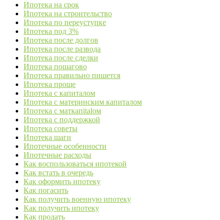
Ипотека на срок
Ипотека на строительство
Ипотека по переуступке
Ипотека под 3%
Ипотека после долгов
Ипотека после развода
Ипотека после сделки
Ипотека пошагово
Ипотека правильно пишется
Ипотека проще
Ипотека с капиталом
Ипотека с материнским капиталом
Ипотека с маткапitalом
Ипотека с поддержкой
Ипотека советы
Ипотека шаги
Ипотечные особенности
Ипотечные расходы
Как воспользоваться ипотекой
Как встать в очередь
Как оформить ипотеку
Как погасить
Как получить военную ипотеку
Как получить ипотеку
Как продать