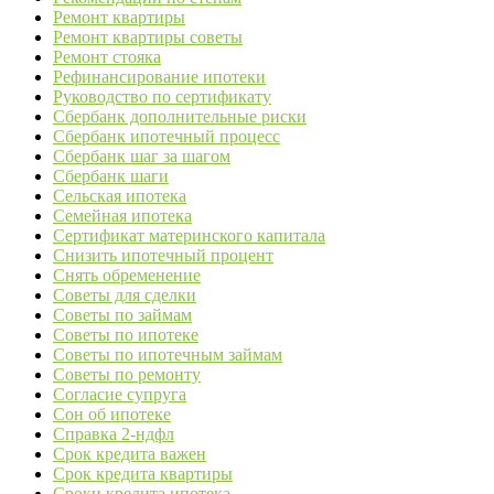
Ремонт квартиры
Ремонт квартиры советы
Ремонт стояка
Рефинансирование ипотеки
Руководство по сертификату
Сбербанк дополнительные риски
Сбербанк ипотечный процесс
Сбербанк шаг за шагом
Сбербанк шаги
Сельская ипотека
Семейная ипотека
Сертификат материнского капитала
Снизить ипотечный процент
Снять обременение
Советы для сделки
Советы по займам
Советы по ипотеке
Советы по ипотечным займам
Советы по ремонту
Согласие супруга
Сон об ипотеке
Справка 2-ндфл
Срок кредита важен
Срок кредита квартиры
Сроки кредита ипотека