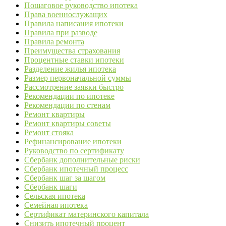
Пошаговое руководство ипотека
Права военнослужащих
Правила написания ипотеки
Правила при разводе
Правила ремонта
Преимущества страхования
Процентные ставки ипотеки
Разделение жилья ипотека
Размер первоначальной суммы
Рассмотрение заявки быстро
Рекомендации по ипотеке
Рекомендации по стенам
Ремонт квартиры
Ремонт квартиры советы
Ремонт стояка
Рефинансирование ипотеки
Руководство по сертификату
Сбербанк дополнительные риски
Сбербанк ипотечный процесс
Сбербанк шаг за шагом
Сбербанк шаги
Сельская ипотека
Семейная ипотека
Сертификат материнского капитала
Снизить ипотечный процент