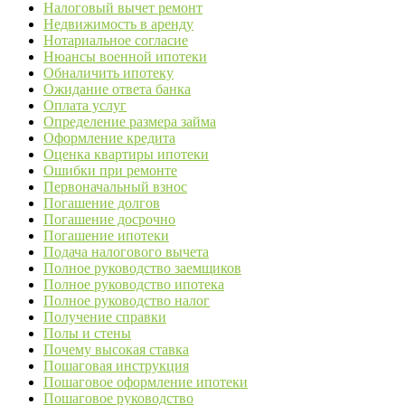
Налоговый вычет ремонт
Недвижимость в аренду
Нотариальное согласие
Нюансы военной ипотеки
Обналичить ипотеку
Ожидание ответа банка
Оплата услуг
Определение размера займа
Оформление кредита
Оценка квартиры ипотеки
Ошибки при ремонте
Первоначальный взнос
Погашение долгов
Погашение досрочно
Погашение ипотеки
Подача налогового вычета
Полное руководство заемщиков
Полное руководство ипотека
Полное руководство налог
Получение справки
Полы и стены
Почему высокая ставка
Пошаговая инструкция
Пошаговое оформление ипотеки
Пошаговое руководство