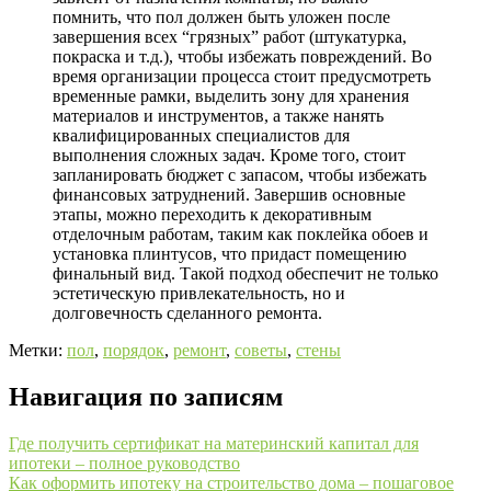
помнить, что пол должен быть уложен после
завершения всех “грязных” работ (штукатурка,
покраска и т.д.), чтобы избежать повреждений. Во
время организации процесса стоит предусмотреть
временные рамки, выделить зону для хранения
материалов и инструментов, а также нанять
квалифицированных специалистов для
выполнения сложных задач. Кроме того, стоит
запланировать бюджет с запасом, чтобы избежать
финансовых затруднений. Завершив основные
этапы, можно переходить к декоративным
отделочным работам, таким как поклейка обоев и
установка плинтусов, что придаст помещению
финальный вид. Такой подход обеспечит не только
эстетическую привлекательность, но и
долговечность сделанного ремонта.
Метки:
пол
,
порядок
,
ремонт
,
советы
,
стены
Навигация по записям
Где получить сертификат на материнский капитал для
ипотеки – полное руководство
Как оформить ипотеку на строительство дома – пошаговое