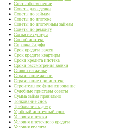
Снять обременение
Советы для сделки
Советы по займам
Советы по ипотеке
Советы по ипотечным займам
Советы по ремонту
Согласие супруга
Сон об ипотеке
Справка 2-ндфл
Срок кредита важен
Срок кредита квартиры
Сроки кредита ипотека
Сроки рассмотрения заявки
Ставки на жилье
Страхование жизни
Страхование при ипотеке
Строительное финансирование
Судебные приставы советы
Сумма займа правильно
Толкование снов
Требования к дому
Удобный ипотечный срок
Условия ипотеки
Условия ипотечного кредита
Условия кредита