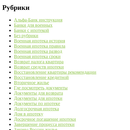
Рубрики
Альфа-Банк инструкция
Банки для военных
Банки с ипотекой
Без рубрики
Военная ипотека история
Военная ипотека правила
Военная ипотека развод
Военная ипотека сроки
Возврат налога квартира
Возврат средств ипотеки
Восстановление квартиры рекомендации
Восстановление кредитной
Вторичное жилье
Где посмотреть документы
Документы для возврата
Документы для ипотеки
Документы по ипотеке
Долгосрочная ипотека
Дом в ипотеку
Досрочное погашение ипотеки
Завершение процесса ипотеки
Законы России жилье