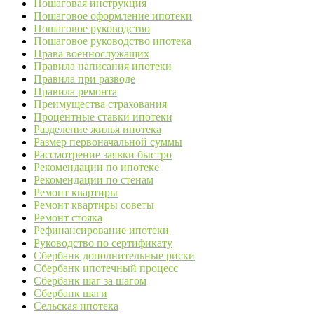
Пошаговая инструкция
Пошаговое оформление ипотеки
Пошаговое руководство
Пошаговое руководство ипотека
Права военнослужащих
Правила написания ипотеки
Правила при разводе
Правила ремонта
Преимущества страхования
Процентные ставки ипотеки
Разделение жилья ипотека
Размер первоначальной суммы
Рассмотрение заявки быстро
Рекомендации по ипотеке
Рекомендации по стенам
Ремонт квартиры
Ремонт квартиры советы
Ремонт стояка
Рефинансирование ипотеки
Руководство по сертификату
Сбербанк дополнительные риски
Сбербанк ипотечный процесс
Сбербанк шаг за шагом
Сбербанк шаги
Сельская ипотека