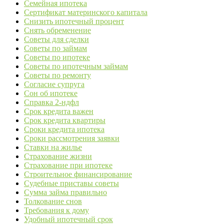
Семейная ипотека
Сертификат материнского капитала
Снизить ипотечный процент
Снять обременение
Советы для сделки
Советы по займам
Советы по ипотеке
Советы по ипотечным займам
Советы по ремонту
Согласие супруга
Сон об ипотеке
Справка 2-ндфл
Срок кредита важен
Срок кредита квартиры
Сроки кредита ипотека
Сроки рассмотрения заявки
Ставки на жилье
Страхование жизни
Страхование при ипотеке
Строительное финансирование
Судебные приставы советы
Сумма займа правильно
Толкование снов
Требования к дому
Удобный ипотечный срок