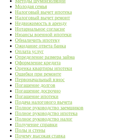
Методы шумоизоляции
Молодая семья
Налоговый вычет ипотека
Налоговый вычет ремонт
Недвижимость в аренду
Нотариальное согласие
Нюансы военной ипотеки
Обналичить ипотеку
Ожидание ответа банка
Оплата услуг
Определение размера займа
Оформление кредита
Оценка квартиры ипотеки
Ошибки при ремонте
Первоначальный взнос
Погашение долгов
Погашение досрочно
Погашение ипотеки
Подача налогового вычета
Полное руководство заемщиков
Полное руководство ипотека
Полное руководство налог
Получение справки
Полы и стены
Почему высокая ставка