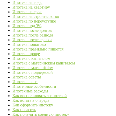
Ипотека на годы
Ипотека на квартиру
Ипотека на срок
Ипотека на строительство
Ипотека по переуступке
Ипотека под 3%
Ипотека после долгов
Ипотека после развода
Ипотека после сделки
Ипотека пошагово
Ипотека правильно пишется
Ипотека проще
Ипотека с капиталом
Ипотека с материнским капиталом
Ипотека с маткапitalом
Ипотека с поддержкой
Ипотека советы
Ипотека шаги
Ипотечные особенности
Ипотечные расходы
Как воспользоваться ипотекой
Как встать в очередь
Как оформить ипотеку
Как погасить
Как получить военную ипотеку