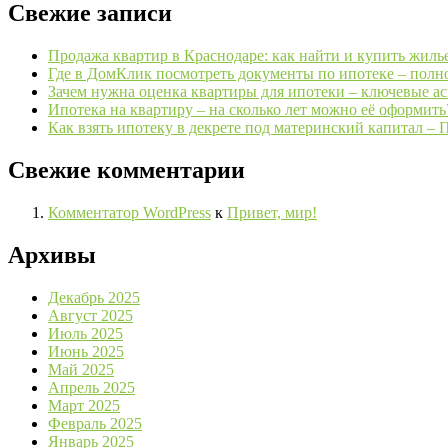
Свежие записи
Продажа квартир в Краснодаре: как найти и купить жиль
Где в ДомКлик посмотреть документы по ипотеке – полн
Зачем нужна оценка квартиры для ипотеки – ключевые а
Ипотека на квартиру – на сколько лет можно её оформить
Как взять ипотеку в декрете под материнский капитал – 
Свежие комментарии
Комментатор WordPress
к
Привет, мир!
Архивы
Декабрь 2025
Август 2025
Июль 2025
Июнь 2025
Май 2025
Апрель 2025
Март 2025
Февраль 2025
Январь 2025