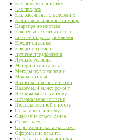
Как получить ипотеку
Как продать
Как рассчитать страхование
Капитальный ремонт помощь
Квартира по ипотеке
Ключевые аспекты оценки
Компании для оформления
Кредит на жильё
Кредит на ремонт
Лучшие предложения
Лучшие условия
Материнский капитал
Методы шумоизоляции
Молодая семья
Налоговый вычет ипотека
Налоговый вычет ремонт
Недвижимость в аренду
Нотариальное согласие
Нюансы военной ипотеки
Обналичить ипотеку
Ожидание ответа банка
Оплата услуг
Определение размера займа
Оформление кредита
Оценка квартиры ипотеки