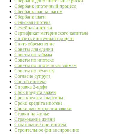
Сбербанк дополнительные риски
Сбербанк ипотечный процесс
Сбербанк шаг за шагом
Сбербанк шаги
Сельская ипотека
Семейная ипотека
Сертификат материнского капитала
Снизить ипотечный процент
Снять обременение
Советы для сделки
Советы по займам
Советы по ипотеке
Советы по ипотечным займам
Советы по ремонту
Согласие супруга
Сон об ипотеке
Справка 2-ндфл
Срок кредита важен
Срок кредита квартиры
Сроки кредита ипотека
Сроки рассмотрения заявки
Ставки на жилье
Страхование жизни
Страхование при ипотеке
Строительное финансирование