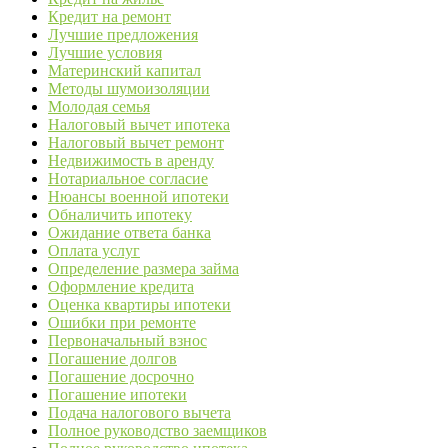
Кредит на ремонт
Лучшие предложения
Лучшие условия
Материнский капитал
Методы шумоизоляции
Молодая семья
Налоговый вычет ипотека
Налоговый вычет ремонт
Недвижимость в аренду
Нотариальное согласие
Нюансы военной ипотеки
Обналичить ипотеку
Ожидание ответа банка
Оплата услуг
Определение размера займа
Оформление кредита
Оценка квартиры ипотеки
Ошибки при ремонте
Первоначальный взнос
Погашение долгов
Погашение досрочно
Погашение ипотеки
Подача налогового вычета
Полное руководство заемщиков