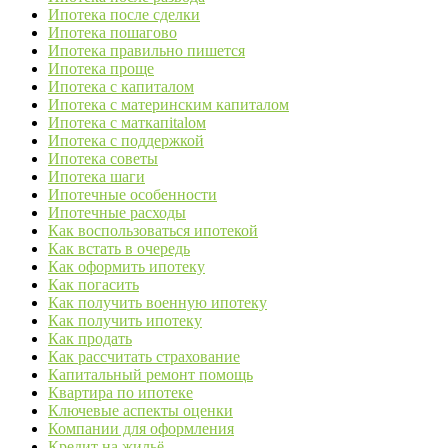
Ипотека после сделки
Ипотека пошагово
Ипотека правильно пишется
Ипотека проще
Ипотека с капиталом
Ипотека с материнским капиталом
Ипотека с маткапitalом
Ипотека с поддержкой
Ипотека советы
Ипотека шаги
Ипотечные особенности
Ипотечные расходы
Как воспользоваться ипотекой
Как встать в очередь
Как оформить ипотеку
Как погасить
Как получить военную ипотеку
Как получить ипотеку
Как продать
Как рассчитать страхование
Капитальный ремонт помощь
Квартира по ипотеке
Ключевые аспекты оценки
Компании для оформления
Кредит на жильё